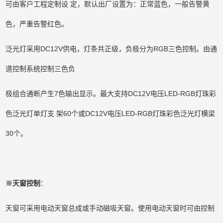
可由客户工程定制设 定，默认出厂设置为：正常蓝色，一般告警黄
色，严重告警红色。
泛光灯采用DC12V供电，灯条共正级，负极分为RGB三色控制。由通
道控制系统控制三色负
极组合通断产生7色输出显示。最大支持DC12V电压LED-RGB灯珠彩
色泛光灯单灯支 架60个或DC12V电压LED-RGB灯珠彩色泛光灯横梁
30个。
※天窗控制
：
天窗可采用电动天窗总成或手动磁吸天窗。使用电动天窗时可由控制