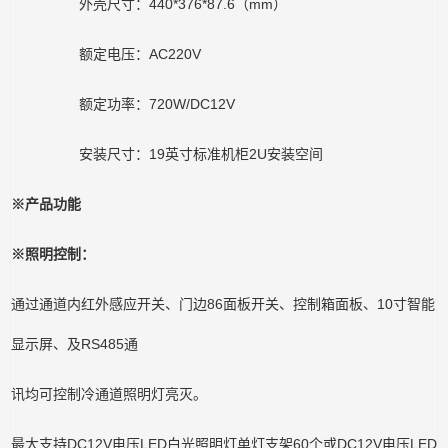
外壳尺寸：440*376*87.6（mm）
额定电压：AC220V
额定功率：720W/DC12V
安装尺寸：19英寸标准机柜2U安装空间
※产品功能
※照明控制：
通过通道内红外感应开关、门边86面板开关、控制箱面板、10寸智能
显示屏、及RS485通
讯均可控制冷通道照明灯亮灭。
最大支持DC12V电压LED白光照明灯单灯支架60个或DC12V电压LED